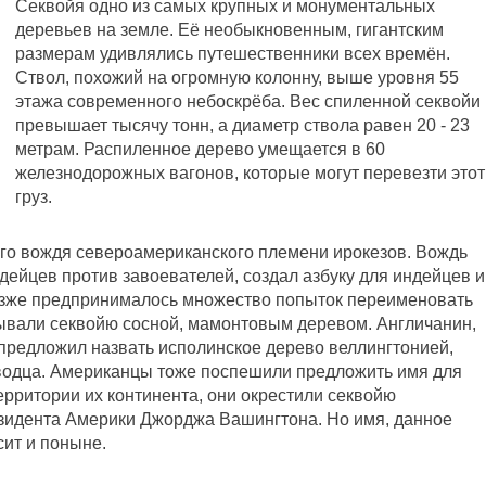
Секвойя одно из самых крупных и монументальных
деревьев на земле. Её необыкновенным, гигантским
размерам удивлялись путешественники всех времён.
Ствол, похожий на огромную колонну, выше уровня 55
этажа современного небоскрёба. Вес спиленной секвойи
превышает тысячу тонн, а диаметр ствола равен 20 - 23
метрам. Распиленное дерево умещается в 60
железнодорожных вагонов, которые могут перевезти этот
груз.
го вождя североамериканского племени ирокезов. Вождь
дейцев против завоевателей, создал азбуку для индейцев и
Позже предпринималось множество попыток переименовать
ывали секвойю сосной, мамонтовым деревом. Англичанин,
 предложил назвать исполинское дерево веллингтонией,
оводца. Американцы тоже поспешили предложить имя для
ерритории их континента, они окрестили секвойю
езидента Америки Джорджа Вашингтона. Но имя, данное
сит и поныне.