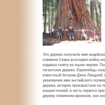
Это дерево получило имя индейско
племени Секва возглавил войну ин
издавал газету на языке чероки. 
гигантское дерево. Европейцы наз
известный ботаник
Джон Линдлей
,
увековечив имя английского полк
дерева, которое произрастало на т
вашингтонией, в честь первого пр
дереву племенем ирокезов, оно но