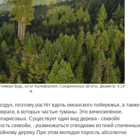
нтгомери Вудс, штат Калифорния, Соединенные Штаты. Диаметр: 4,19
м
дух, поэтому растёт вдоль океанского побережья, а также
овраги, в которых частые туманы. Это вечнозелёное,
парисовых. Существует один вид дерева - секвойя
ость секвойи, - размножаться отводками из пней спиленны
войному дереву. При этом молодая поросль абсолютно
.