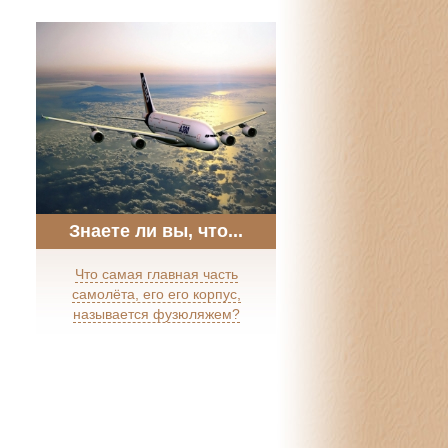
Знаете ли вы, что...
Что самая главная часть
самолёта, его его корпус,
называется фузюляжем?