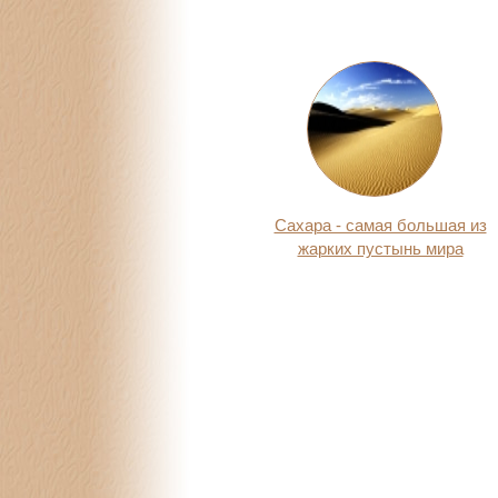
Сахара - самая большая из
жарких пустынь мира