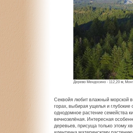
Дерево Мендосино - 112,20 м, Мо
Секвойя любит влажный морской воз
горах, выбирая ущелья и глубокие 
однодомное растение семейства ки
вечнозелёная. Интересная особенн
деревьев, присуща только этому х
идентична материнскому растению