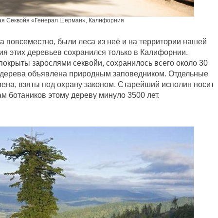
ая Секвойя «Генерал Шерман», Калифорния
а повсеместно, были леса из неё и на территории нашей
ия этих деревьев сохранился только в Калифорнии.
окрыты зарослями секвойи, сохранилось всего около 30
 дерева объявлена природным заповедником. Отдельные
ена, взяты под охрану законом. Старейший исполин носит
там ботаников этому дереву минуло
3500 лет
.