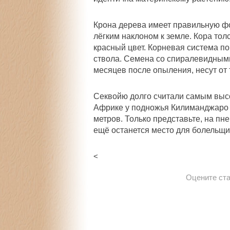
Крона дерева имеет правильную фо
лёгким наклоном к земле. Кора тол
красный цвет. Корневая система по
ствола. Семена со спиралевидным
месяцев после опыления, несут от 
Секвойю долго считали самым высо
Африке у подножья Килиманджаро
метров
. Только представьте, на пн
ещё останется место для болельщи
<
Оцените ст