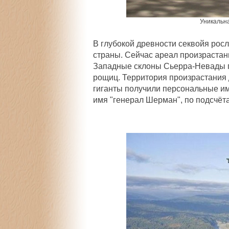
Уникальн
В глубокой древности секвойя росл
страны. Сейчас ареал произрастан
Западные склоны Сьерра-Невады п
рощиц. Территория произрастания
гиганты получили персональные им
имя
"генерал Шерман"
, по подсчё