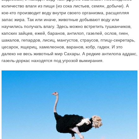
количество влаги из пищи (из сока листьев, семян, добычи). А
кое-кто производит воду внутри своего организма, расщепляя
запас жира. Так или иначе, животные добывают воду или
научились получать влагу. Здесь можно встретить тушканчиков,
капских зайцев, ежей, баранов, антилоп, газелей, ослов, гиен,
шакалов, гепардов, лисиц, мангустов, страусов, птицу-секретарь,
цесарок, ящериц, хамелеонов, варанов, кобр, гадюк. И это
далеко не весь животный мир Сахары. А редкие антилопа аддакс,
газель-доркас находятся под угрозой вымирания.