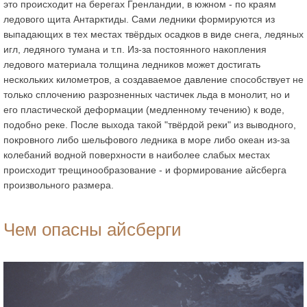
это происходит на берегах Гренландии, в южном - по краям
ледового щита Антарктиды. Сами ледники формируются из
выпадающих в тех местах твёрдых осадков в виде снега, ледяных
игл, ледяного тумана и т.п. Из-за постоянного накопления
ледового материала толщина ледников может достигать
нескольких километров, а создаваемое давление способствует не
только сплочению разрозненных частичек льда в монолит, но и
его пластической деформации (медленному течению) к воде,
подобно реке. После выхода такой "твёрдой реки" из выводного,
покровного либо шельфового ледника в море либо океан из-за
колебаний водной поверхности в наиболее слабых местах
происходит трещинообразование - и формирование айсберга
произвольного размера.
Чем опасны айсберги