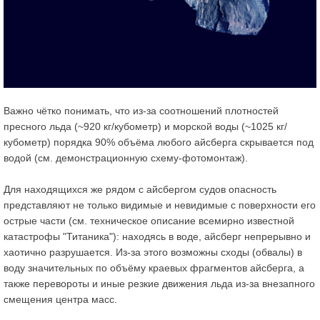
Важно чётко понимать, что из-за соотношений плотностей
пресного льда (~920 кг/кубометр) и морской воды (~1025 кг/
кубометр) порядка 90% объёма любого айсберга скрывается под
водой (см. демонстрационную схему-фотомонтаж).
Для находящихся же рядом с айсбергом судов опасность
представляют не только видимые и невидимые с поверхности его
острые части (см. техническое описание всемирно известной
катастрофы "Титаника"): находясь в воде, айсберг непрерывно и
хаотично разрушается. Из-за этого возможны сходы (обвалы) в
воду значительных по объёму краевых фрагментов айсберга, а
также перевороты и иные резкие движения льда из-за внезапного
смещения центра масс.