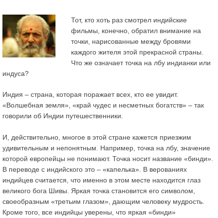
Тот, кто хоть раз смотрел индийские
фильмы, конечно, обратил внимание на
точки, нарисованные между бровями
каждого жителя этой прекрасной страны.
Что же означает точка на лбу индианки или
индуса?
Индия – страна, которая поражает всех, кто ее увидит.
«Волшебная земля», «край чудес и несметных богатств» – так
говорили об Индии путешественники.
И, действительно, многое в этой стране кажется приезжим
удивительным и непонятным. Например,
точка на лбу
, значение
которой европейцы не понимают.
Точка носит название «бинди»
.
В переводе с индийского это –
«капелька»
. В верованиях
индийцев считается, что именно в этом месте находится глаз
великого бога Шивы. Яркая точка становится его символом,
своеобразным
«третьим глазом»
, дающим человеку мудрость.
Кроме того, все индийцы уверены, что яркая «бинди»