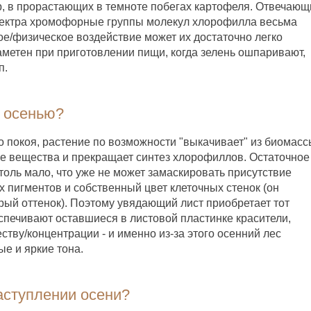
ер, в прорастающих в темноте побегах картофеля. Отвечающ
спектра хромофорные группы молекул хлорофилла весьма
ое/физическое воздействие может их достаточно легко
аметен при приготовлении пищи, когда зелень ошпаривают,
п.
й осенью?
о покоя, растение по возможности "выкачивает" из биомасс
е вещества и прекращает синтез хлорофиллов. Остаточное
столь мало, что уже не может замаскировать присутствие
 пигментов и собственный цвет клеточных стенок (он
рый оттенок). Поэтому увядающий лист приобретает тот
спечивают оставшиеся в листовой пластинке красители,
тву/концентрации - и именно из-за этого осенний лес
е и яркие тона.
наступлении осени?