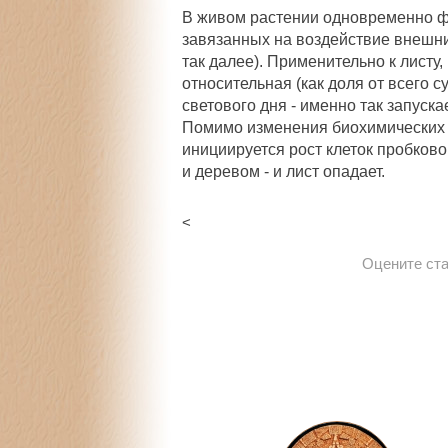
В живом растении одновременно фу
завязанных на воздействие внешни
так далее). Применительно к лист
относительная (как доля от всего с
светового дня - именно так запуск
Помимо изменения биохимических 
инициируется рост клеток пробков
и деревом - и лист опадает.
<
Оцените ст