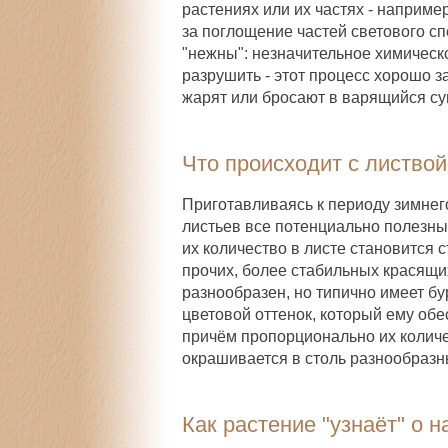
растениях или их частях - наприм
за поглощение частей светового 
"нежны": незначительное химическ
разрушить - этот процесс хорошо з
жарят или бросают в варящийся су
Что происходит с листво
Приготавливаясь к периоду зимнег
листьев все потенциально полезны
их количество в листе становится 
прочих, более стабильных красящих
разнообразен, но типично имеет бу
цветовой оттенок, который ему обе
причём пропорционально их количес
окрашивается в столь разнообразны
Как растение "узнаёт" о 