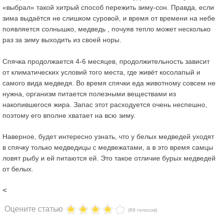
«выбрал» такой хитрый способ пережить зиму-сон. Правда, если
зима выдаётся не слишком суровой, и время от времени на небе
появляется солнышко, медведь , почуяв тепло может несколько
раз за зиму выходить из своей норы.
Cпячка продолжается 4-6 месяцев
, продолжительность зависит
от климатических условий того места, где живёт косолапый и
самого вида медведя. Во время спячки еда животному совсем не
нужна, организм питается полезными веществами из
накопившегося жира. Запас этот расходуется очень неспешно,
поэтому его вполне хватает на всю зиму.
Наверное, будет интересно узнать, что у белых медведей уходят
в спячку только медведицы с медвежатами, а в это время самцы
ловят рыбу и ей питаются ей. Это такое отличие бурых медведей
от белых.
<
Оцените статью
(69 голосов)