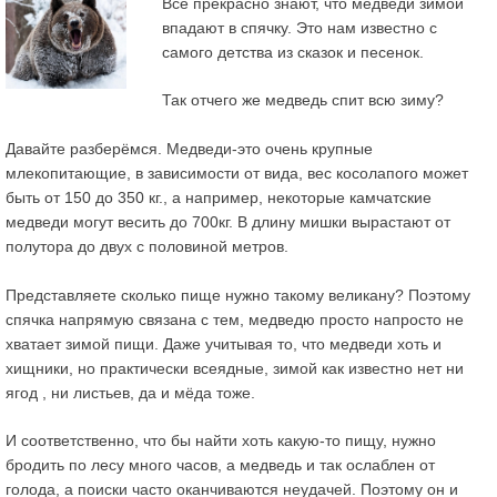
Все прекрасно знают, что медведи зимой
впадают в спячку. Это нам известно с
самого детства из сказок и песенок.
Так отчего же медведь спит всю зиму?
Давайте разберёмся. Медведи-это очень крупные
млекопитающие, в зависимости от вида, вес косолапого может
быть от 150 до 350 кг., а например, некоторые камчатские
медведи могут весить до 700кг
. В длину мишки вырастают от
полутора до двух с половиной метров.
Представляете сколько пище нужно такому великану? Поэтому
спячка напрямую связана с тем, медведю просто напросто не
хватает зимой пищи. Даже учитывая то, что медведи хоть и
хищники, но практически всеядные, зимой как известно нет ни
ягод , ни листьев, да и мёда тоже.
И соответственно, что бы найти хоть какую-то пищу, нужно
бродить по лесу много часов, а медведь и так ослаблен от
голода, а поиски часто оканчиваются неудачей. Поэтому он и