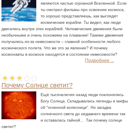
являются частью огромной
Вселенной
. Если
ты смотрел фильмы про освоение космоса,
то хорошо представляешь, как выглядят
космические корабли. Ты видел, как люди
двигались внутри этих кораблей. Человеческие движения были
необычными и очень похожими на
плавание
! Такими движения
получались из-за невесомости – главной особенности любого
космического полета. Что же это за явление? И почему
космонавты
в космосе находятся в состоянии
невесомости
?
Подробнее ...
Почему Солнце светит?
Ещё тысячелетия назад люди поклонялись
Богу Солнца. Складывались легенды и мифы
об "огненной колеснице". Но загадка
солнечного света до недавнего времени так
и оставалась тайной...
Так почему солнце
светит?