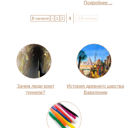
Подробнее ...
В начало
‹
1
2
3
›
В конец
Зачем люди роют
История древнего царства
туннели?
Вавилонии