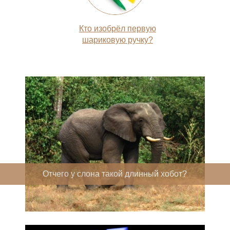
Кто изобрёл первую
шариковую ручку?
Отчего у слона такой длинный хобот?